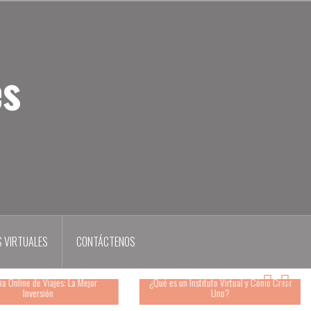
es
 VIRTUALES
CONTÁCTENOS
nline de Viajes: La Mejor
¿Qué es un Instituto Virtual y Cómo Crear
Inversión
Uno?