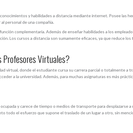
 conocimientos y habilidades a distancia mediante internet. Posee las h
ar al personal de una compañía.
a función complementaria. Además de enseñar habilidades a los empleado
ación. Los cursos a distancia son sumamente eficaces, ya que reduce los 
s Profesores Virtuales?
d virtual, donde el estudiante cursa su carrera parcial o totalmente a t
acceder a la universidad. Además, para muchas asignaturas es más práctico
upada y carece de tiempo o medios de transporte para desplazarse a u
leto todo el esfuerzo que supone el traslado de un lugar a otro, sin menc