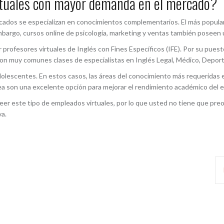
irtuales con mayor demanda en el mercado?
scados se especializan en conocimientos complementarios. El más popular 
embargo, cursos online de psicología, marketing y ventas también poseen
r profesores virtuales de Inglés con Fines Específicos (IFE). Por su pue
on muy comunes clases de especialistas en Inglés Legal, Médico, Deporti
adolescentes. En estos casos, las áreas del conocimiento más requeridas
línea son una excelente opción para mejorar el rendimiento académico del 
er este tipo de empleados virtuales, por lo que usted no tiene que pre
va.